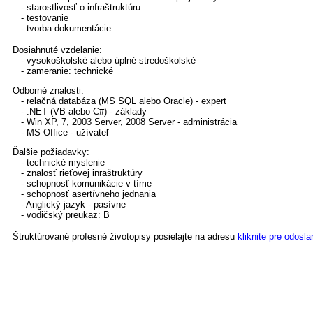
- starostlivosť o infraštruktúru
- testovanie
- tvorba dokumentácie
Dosiahnuté vzdelanie:
- vysokoškolské alebo úplné stredoškolské
- zameranie: technické
Odborné znalosti:
- relačná databáza (MS SQL alebo Oracle) - expert
- .NET (VB alebo C#) - základy
- Win XP, 7, 2003 Server, 2008 Server - administrácia
- MS Office - užívateľ
Ďalšie požiadavky:
- technické myslenie
- znalosť rieťovej inraštruktúry
- schopnosť komunikácie v tíme
- schopnosť asertívneho jednania
- Anglický jazyk - pasívne
- vodičský preukaz: B
Štruktúrované profesné životopisy posielajte na adresu
kliknite pre odosla
____________________________________________________________